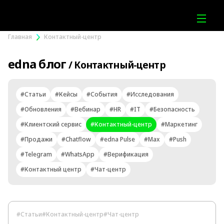
Главная
Контактный-центр
edna блог
/ Контактный-центр
#Статьи
#Кейсы
#События
#Исследования
#Обновления
#Вебинар
#HR
#IT
#Безопасность
#Клиентский сервис
#Контактный-центр
#Маркетинг
#Продажи
#Chatflow
#edna Pulse
#Max
#Push
#Telegram
#WhatsApp
#Верификация
#Контактный центр
#Чат-центр
#Статьи
#Контактный-центр
#Чат-центр