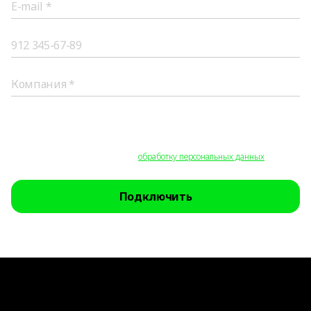
Все поля обязательны для заполнения.
Нажимая на кнопку «Подключить», вы соглашаетесь на получение
обратной связи, уведомлений о продуктах и специальных предложений, а
также на необходимую для этого
обработку персональных данных
.
Подключить