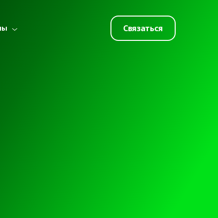
Связаться
лы