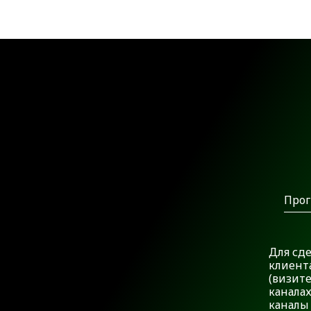
Прог
Для сд
клиент
(визите
канала
каналы 