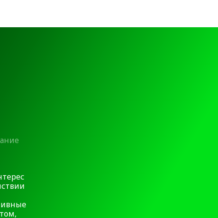
вание
нтерес
йствии
ктивные
том,