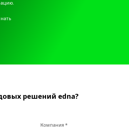
мацию.
инать
довых решений edna?