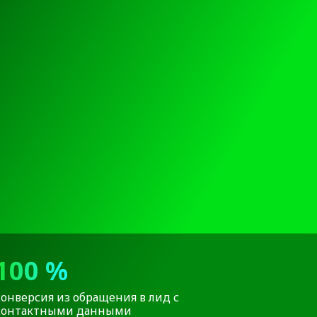
100 %
конверсия из обращения в лид с
контактными данными