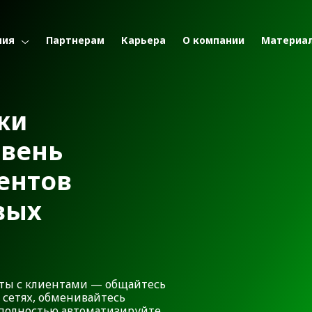
ния
Партнерам
Карьера
О компании
Материа
жи
овень
ентов
вых
ты с клиентами — общайтесь
 сетях, обменивайтесь
 полностью автоматизируйте