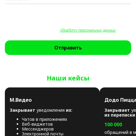
Все поля обязательны для заполнения.
Нажимая на кнопку «Отправить», вы соглашаетесь на получение
обратной связи, уведомлений о продуктах и специальных предложений, а
также на необходимую для этого
обработку персональных данных
.
Отправить
Наши кейсы
М.Видео
Додо Пицц
Закрывает
уведомления
из:
Закрывает
у
из переписки
Чатов в приложениях
Веб-виджетов
100 000
Мессенджеров
обращений в 
Электронной почты