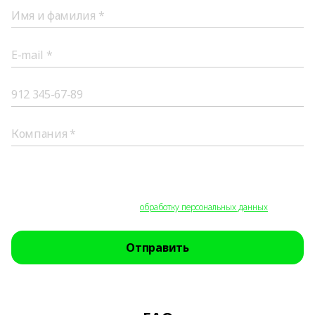
Все поля обязательны для заполнения.
Нажимая на кнопку «Отправить», вы соглашаетесь на получение
обратной связи, уведомлений о продуктах и специальных предложений, а
также на необходимую для этого
обработку персональных данных
.
Отправить