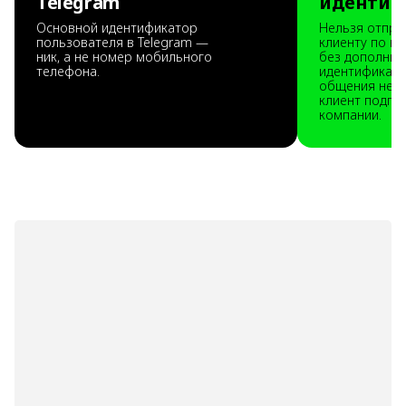
Telegram
идентиф
Основной идентификатор
Нельзя отпра
пользователя в Telegram —
клиенту по н
ник, а не номер мобильного
без дополнит
телефона.
идентификаци
общения нео
клиент подпис
компании.