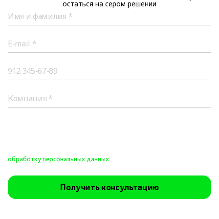
остаться на сером решении
Все поля обязательны для заполнения.
Нажимая на кнопку «Получить консультацию», вы соглашаетесь на
получение обратной связи, уведомлений о продуктах и
специальных предложений, а также на необходимую для этого
обработку персональных данных
.
Получить консультацию