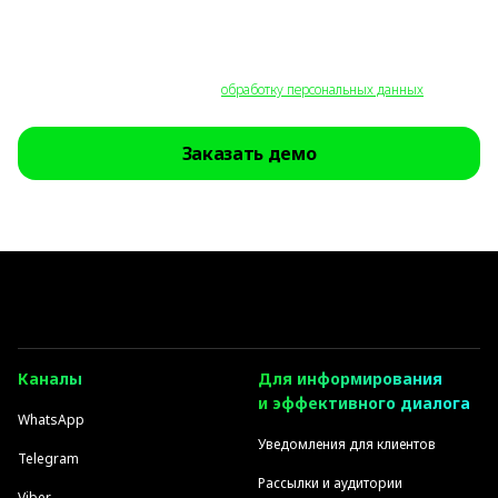
Все поля обязательны для заполнения.
Нажимая на кнопку «Заказать демо», вы соглашаетесь на получение
обратной связи, уведомлений о продуктах и специальных предложений, а
также на необходимую для этого
обработку персональных данных
.
Заказать демо
Каналы
Для информирования
и эффективного диалога
WhatsApp
Уведомления для клиентов
Telegram
Рассылки и аудитории
Viber