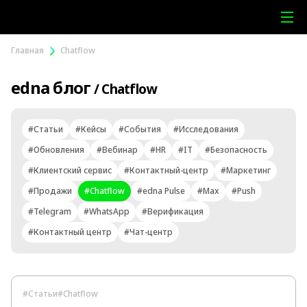
Главная
Chatflow
edna блог
/ Chatflow
#Статьи
#Кейсы
#События
#Исследования
#Обновления
#Вебинар
#HR
#IT
#Безопасность
#Клиентский сервис
#Контактный-центр
#Маркетинг
#Продажи
#Chatflow
#edna Pulse
#Max
#Push
#Telegram
#WhatsApp
#Верификация
#Контактный центр
#Чат-центр
#Статьи
#Chatflow