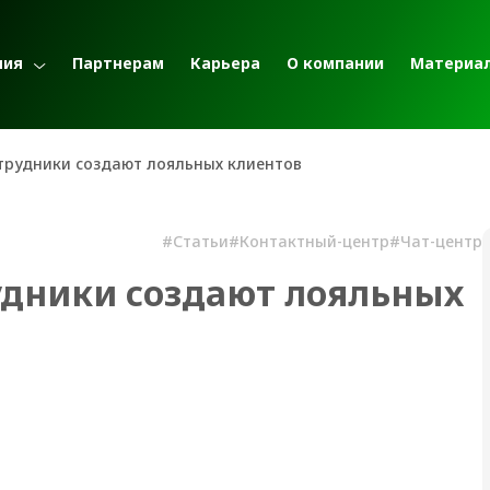
ния
Партнерам
Карьера
О компании
Материа
трудники создают лояльных клиентов
#Статьи
#Контактный-центр
#Чат-центр
удники создают лояльных