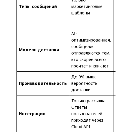
автори
Типы сообщений
маркетинговые
шаблон
шаблоны
входящ
сообще
AI-
оптимизированная,
сообщения
Отправк
Модель доставки
отправляются тем,
получа
кто скорее всего
прочтет и кликнет
До 9% выше
Станда
Производительность
вероятность
достав
доставки
Только рассылка.
Ответы
Двусто
Интеграция
пользователей
коммун
приходят через
Cloud API