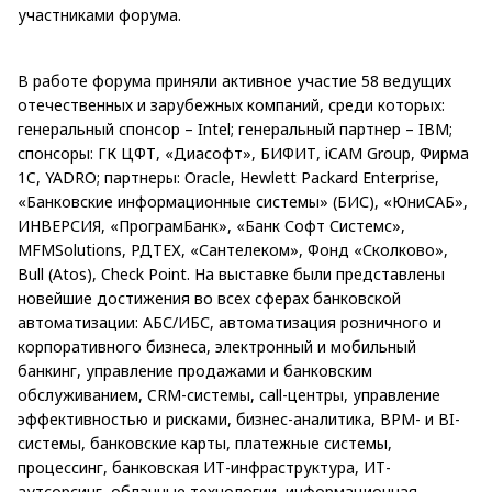
участниками форума.
В работе форума приняли активное участие 58 ведущих
отечественных и зарубежных компаний, среди которых:
генеральный спонсор – Intel; генеральный партнер – IBM;
спонсоры: ГК ЦФТ, «Диасофт», БИФИТ, iCAM Group, Фирма
1C, YADRO; партнеры: Oracle, Hewlett Packard Enterprise,
«Банковские информационные системы» (БИС), «ЮниСАБ»,
ИНВЕРСИЯ, «ПрограмБанк», «Банк Софт Системс»,
MFMSolutions, РДТЕХ, «Сантелеком», Фонд «Сколково»,
Bull (Atos), Check Point. На выставке были представлены
новейшие достижения во всех сферах банковской
автоматизации: АБС/ИБС, автоматизация розничного и
корпоративного бизнеса, электронный и мобильный
банкинг, управление продажами и банковским
обслуживанием, CRM-системы, call-центры, управление
эффективностью и рисками, бизнес-аналитика, BPM- и BI-
системы, банковские карты, платежные системы,
процессинг, банковская ИТ-инфраструктура, ИТ-
аутсорсинг, облачные технологии, информационная