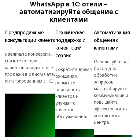
WhatsApp в 1С: отели –
автоматизируйте общение с
клиентами
Предпродажные
Техническая
Автоматизация
консультации клиента
поддержка и
общения с
клиентский
клиентами
Увеличьте конверсию,
сервис
снизьте потери
Используйте чат-
клиентов и ведите все
ботов для
Сократите время
продажи в одном чате,
обработки
ожидания,
интегрированном с 1С.
запросов,
повысьте
масштабируйте
лояльность
коммуникации и
клиентов и
повышайте
улучшите
эффективность
качество
контактного
обслуживания.
центра.