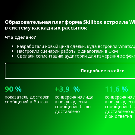
Образовательная платформа Skillbox встроила W
в систему каскадных рассылок
Что сделано?
Разработали новый цикл сделки, куда встроили WhatsA
Настроили сценарии работы с диалогами в CRM
Сделали сегментацию аудитории для измерения эффек
Подробнее о кейсе
90 %
+3,9 %
11,6 %
показатель доставки
конверсия из лида
конверсия из 
сообщений в Ватсап
в покупку, если
в покупку, есл
сообщение было
сообщение б
доставлено
доставлено к
и он ответил