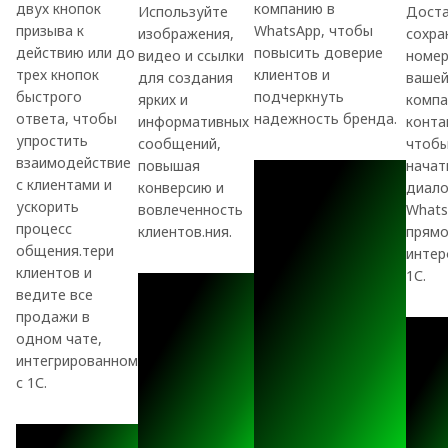
двух кнопок
компанию в
Используйте
Дост
призыва к
WhatsApp, чтобы
изображения,
сохра
действию или до
повысить доверие
видео и ссылки
номе
трех кнопок
клиентов и
для создания
ваше
быстрого
подчеркнуть
ярких и
компа
ответа, чтобы
надежность бренда.
информативных
конта
упростить
сообщений,
чтоб
взаимодействие
повышая
начат
с клиентами и
конверсию и
диало
ускорить
вовлеченность
Whats
процесс
клиентов.ния.
прямо
общения.тери
интер
клиентов и
1С.
ведите все
продажи в
одном чате,
интегрированном
с 1С.