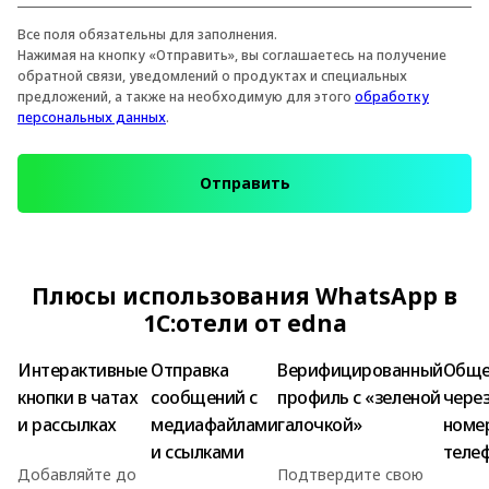
Все поля обязательны для заполнения.
Нажимая на кнопку «Отправить», вы соглашаетесь на получение
обратной связи, уведомлений о продуктах и специальных
предложений, а также на необходимую для этого
обработку
персональных данных
.
Отправить
Плюсы использования WhatsApp в
1C:отели от edna
Интерактивные
Отправка
Верифицированный
Обще
кнопки в чатах
сообщений с
профиль с «зеленой
чере
и рассылках
медиафайлами
галочкой»
номе
и ссылками
теле
Добавляйте до
Подтвердите свою