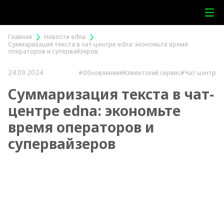
Главная
Новости edna
Суммаризация текста в чат-центре edna: экономьте время
операторов и супервайзеров
24.09.2024
#Обновления
#Клиентский сервис
#Чат-центр
Суммаризация текста в чат-
центре edna: экономьте
время операторов и
супервайзеров