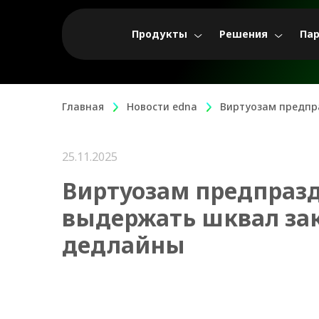
Продукты
Решения
Па
Главная
Новости edna
Виртуозам предпр
25.11.2025
Виртуозам предпраз
выдержать шквал зак
дедлайны