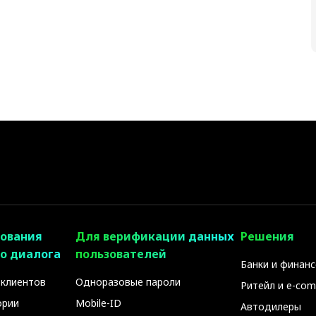
ования
Для верификации данных
Решения
о диалога
пользователей
Банки и финан
 клиентов
Одноразовые пароли
Ритейл и e-co
ории
Mobile-ID
Автодилеры