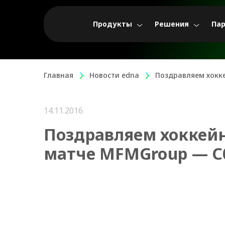
Продукты
Решения
Па
Главная
Новости edna
Поздравляем хокк
14.11.2016
Поздравляем хоккейн
матче MFMGroup — С