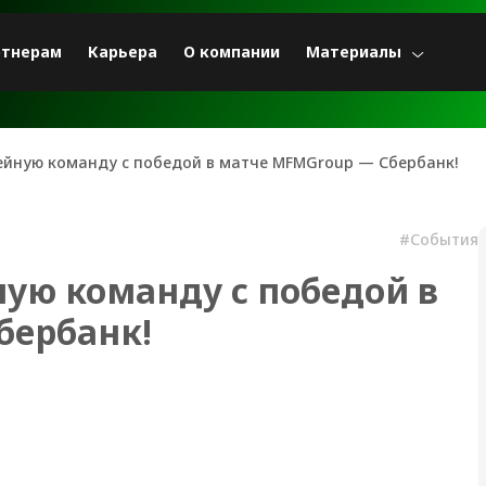
ртнерам
Карьера
О компании
Материалы
ейную команду c победой в матче MFMGroup — Сбербанк!
#События
ую команду c победой в
бербанк!