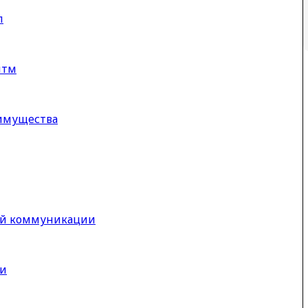
л
итм
еимущества
ной коммуникации
ии