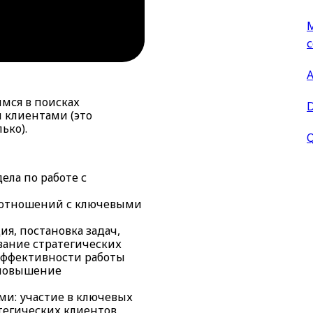
с
мся в поисках
D
 клиентами (это
ько).
Q
ела по работе с
 отношений с ключевыми
я, постановка задач,
вание стратегических
 эффективности работы
 повышение
и: участие в ключевых
тегических клиентов,