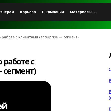
ртнерам
Карьера
О компании
Материалы
 работе с клиентами (enterprise — сегмент)
 работе с
— сегмент)
P
Р
(
ей