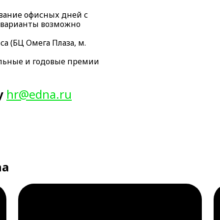
вание офисных дней с
е варианты возможно
а (БЦ Омега Плаза, м.
альные и годовые премии
у
hr@edna.ru
na