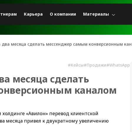
ртнерам
Карьера
О компании
Материалы
за два месяца сделать мессенджер самым конверсионным ка
#Кейсы
#Продажи
#WhatsApp
два месяца сделать
онверсионным каналом
м холдинге «Авилон» перевод клиентской
ва месяца привел к двукратному увеличению