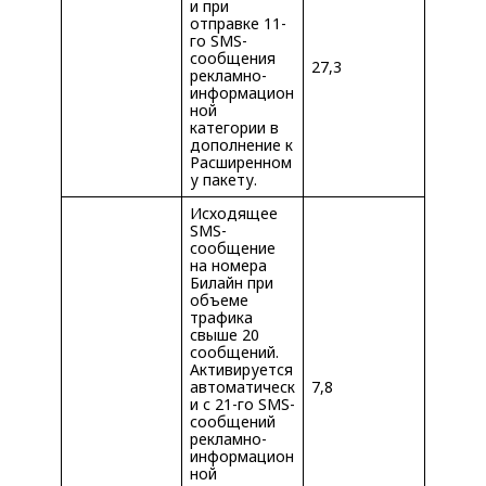
и при
отправке 11-
го SMS-
сообщения
27,3
рекламно-
информацион
ной
категории в
дополнение к
Расширенном
у пакету.
Исходящее
SMS-
сообщение
на номера
Билайн при
объеме
трафика
свыше 20
сообщений.
Активируется
автоматическ
7,8
и с 21-го SMS-
сообщений
рекламно-
информацион
ной