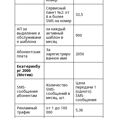
Сервисный
пакет №2: от
32,5
6 и более
SMS на номер
АП за
за каждый
выделение и
активный
900
обслуживани
шаблон в
е шаблона
месяц
За
Абонентская
зарегистриро
2050
плата
ванное имя
Екатеринбу
рг 2000
(Мотив)
Цена
Количество
SMS-
передачи 1
SMS-
сообщения
(одного)
сообщений в
абонентам
SMS-
месяц, шт.
сообщения
Рекламный
от 1 до 100
5,36
трафик
000