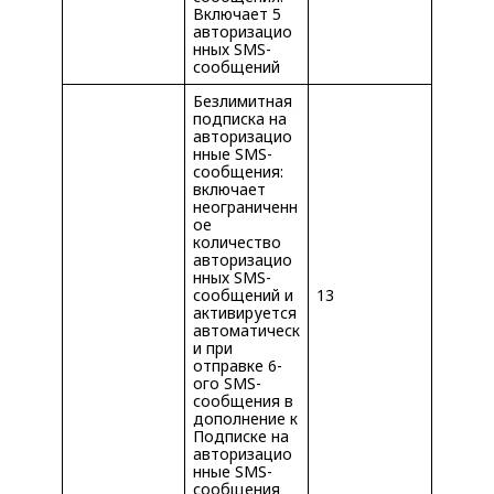
Включает 5
авторизацио
нных SMS-
сообщений
Безлимитная
подписка на
авторизацио
нные SMS-
сообщения:
включает
неограниченн
ое
количество
авторизацио
нных SMS-
сообщений и
13
активируется
автоматическ
и при
отправке 6-
ого SMS-
сообщения в
дополнение к
Подписке на
авторизацио
нные SMS-
сообщения