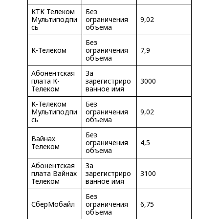
КТК Телеком
Без
Мультиподпи
ограничения
9,02
сь
объема
Без
К-Телеком
ограничения
7,9
объема
Абонентская
За
плата К-
зарегистриро
3000
Телеком
ванное имя
К-Телеком
Без
Мультиподпи
ограничения
9,02
сь
объема
Без
Вайнах
ограничения
4,5
Телеком
объема
Абонентская
За
плата Вайнах
зарегистриро
3100
Телеком
ванное имя
Без
СберМобайл
ограничения
6,75
объема