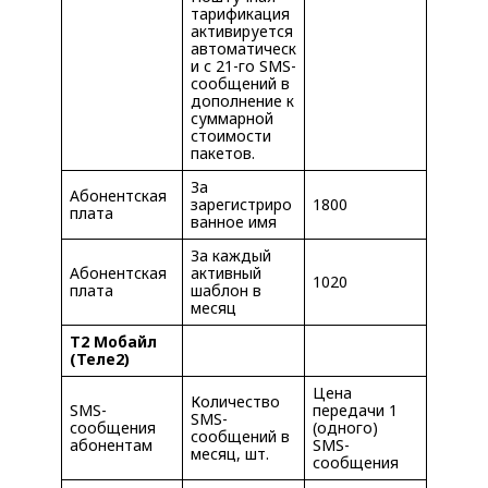
тарификация
активируется
автоматическ
и с 21-го SMS-
сообщений в
дополнение к
суммарной
стоимости
пакетов.
За
Абонентская
зарегистриро
1800
плата
ванное имя
За каждый
Абонентская
активный
1020
плата
шаблон в
месяц
Т2 Мобайл
(Теле2)
Цена
Количество
SMS-
передачи 1
SMS-
сообщения
(одного)
сообщений в
абонентам
SMS-
месяц, шт.
сообщения