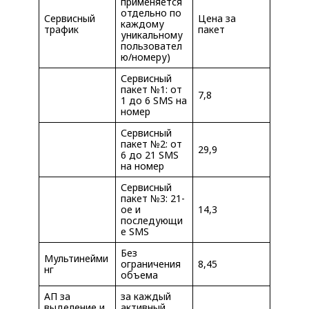
применяется
отдельно по
Сервисный
Цена за
каждому
трафик
пакет
уникальному
пользовател
ю/номеру)
Сервисный
пакет №1: от
7,8
1 до 6 SMS на
номер
Сервисный
пакет №2: от
29,9
6 до 21 SMS
на номер
Сервисный
пакет №3: 21-
ое и
14,3
последующи
е SMS
Без
Мультинейми
ограничения
8,45
нг
объема
АП за
за каждый
выделение и
активный