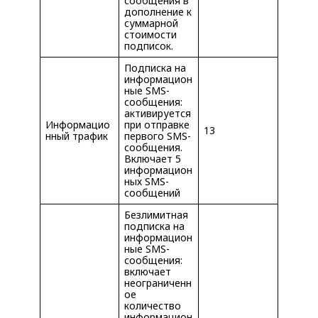
сообщения в
дополнение к
суммарной
стоимости
подписок.
Подписка на
информацион
ные SMS-
сообщения:
активируется
Информацио
при отправке
13
нный трафик
первого SMS-
сообщения.
Включает 5
информацион
ных SMS-
сообщений
Безлимитная
подписка на
информацион
ные SMS-
сообщения:
включает
неограниченн
ое
количество
информацион