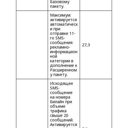
Базовому
пакету.
Максимум:
активируется
автоматическ
и при
отправке 11-
го SMS-
сообщения
27,3
рекламно-
информацион
ной
категории в
дополнение к
Расширенном
у пакету.
Исходящее
SMS-
сообщение
на номера
Билайн при
объеме
трафика
свыше 20
сообщений.
Активируется