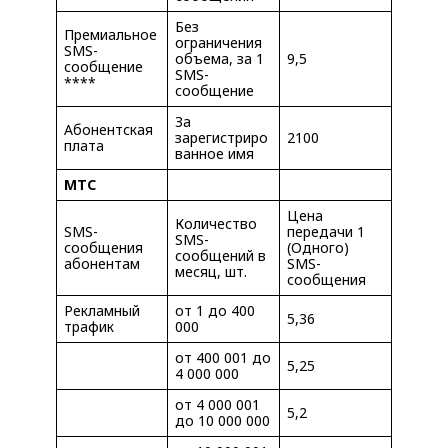
Без
Премиальное
ограничения
SMS-
объема, за 1
9,5
сообщение
SMS-
****
сообщение
За
Абонентская
зарегистриро
2100
плата
ванное имя
МТС
Цена
Количество
SMS-
передачи 1
SMS-
сообщения
(Одного)
сообщений в
абонентам
SMS-
месяц, шт.
сообщения
Рекламный
от 1 до 400
5,36
трафик
000
от 400 001 до
5,25
4 000 000
от 4 000 001
5,2
до 10 000 000