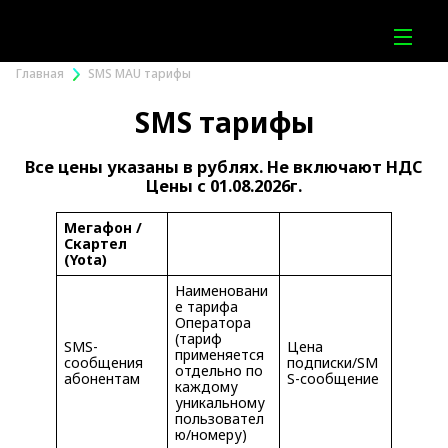
Главная
SMS MAU тарифы
SMS тарифы
Все цены указаны в рублях. Не включают НДС
Цены с 01.08.2026г.
Мегафон /
Скартел
(Yota)
Наименовани
е тарифа
Оператора
(тариф
SMS-
Цена
применяется
сообщения
подписки/SM
отдельно по
абонентам
S-сообщение
каждому
уникальному
пользовател
ю/номеру)