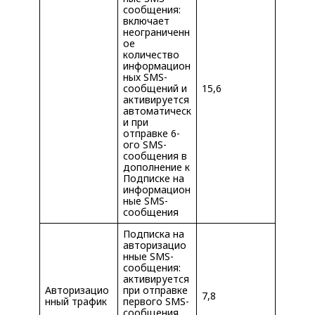
сообщения:
включает
неограниченн
ое
количество
информацион
ных SMS-
сообщений и
15,6
активируется
автоматическ
и при
отправке 6-
ого SMS-
сообщения в
дополнение к
Подписке на
информацион
ные SMS-
сообщения
Подписка на
авторизацио
нные SMS-
сообщения:
активируется
Авторизацио
при отправке
7,8
нный трафик
первого SMS-
сообщения.