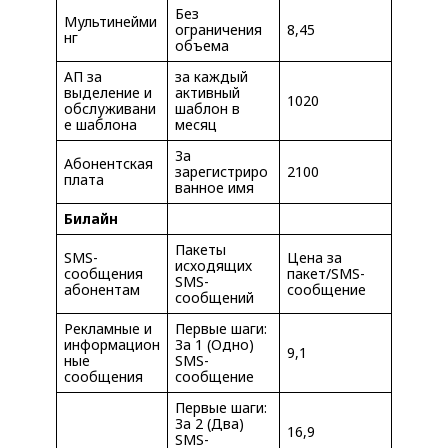
Без
Мультинейми
ограничения
8,45
нг
объема
АП за
за каждый
выделение и
активный
1020
обслуживани
шаблон в
е шаблона
месяц
За
Абонентская
зарегистриро
2100
плата
ванное имя
Билайн
Пакеты
SMS-
Цена за
исходящих
сообщения
пакет/SMS-
SMS-
абонентам
сообщение
сообщений
Рекламные и
Первые шаги:
информацион
За 1 (Одно)
9,1
ные
SMS-
сообщения
сообщение
Первые шаги:
За 2 (Два)
16,9
SMS-