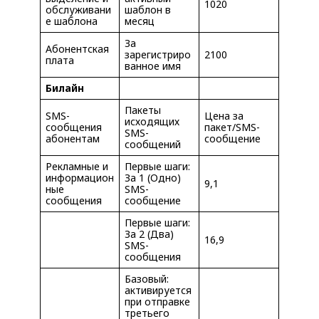
1020
обслуживани
шаблон в
е шаблона
месяц
За
Абонентская
зарегистриро
2100
плата
ванное имя
Билайн
Пакеты
SMS-
Цена за
исходящих
сообщения
пакет/SMS-
SMS-
абонентам
сообщение
сообщений
Рекламные и
Первые шаги:
информацион
За 1 (Одно)
9,1
ные
SMS-
сообщения
сообщение
Первые шаги:
За 2 (Два)
16,9
SMS-
сообщения
Базовый:
активируется
при отправке
третьего