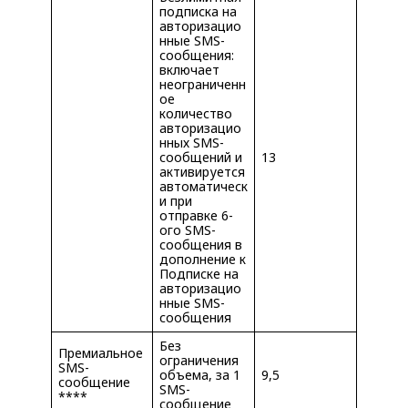
подписка на
авторизацио
нные SMS-
сообщения:
включает
неограниченн
ое
количество
авторизацио
нных SMS-
сообщений и
13
активируется
автоматическ
и при
отправке 6-
ого SMS-
сообщения в
дополнение к
Подписке на
авторизацио
нные SMS-
сообщения
Без
Премиальное
ограничения
SMS-
объема, за 1
9,5
сообщение
SMS-
****
сообщение