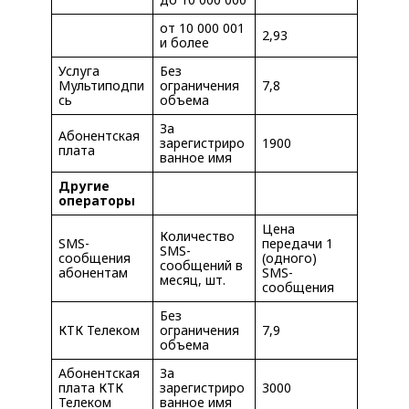
от 10 000 001
2,93
и более
Услуга
Без
Мультиподпи
ограничения
7,8
сь
объема
За
Абонентская
зарегистриро
1900
плата
ванное имя
Другие
операторы
Цена
Количество
SMS-
передачи 1
SMS-
сообщения
(одного)
сообщений в
абонентам
SMS-
месяц, шт.
сообщения
Без
КТК Телеком
ограничения
7,9
объема
Абонентская
За
плата КТК
зарегистриро
3000
Телеком
ванное имя