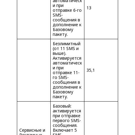
автоматическ
и при
13
отправке 6-го
SMS-
сообщения в
дополнение к
Базовому
пакету.
Безлимитный
(от 11 SMS и
выше).
Активируется
автоматическ
и при
35,1
отправке 11-
го SMS-
сообщения в
дополнение к
Базовому
пакету.
Базовый:
активируется
при отправке
первого SMS-
сообщения.
Сервисные и
Включает 5
Рекламные
SMS-