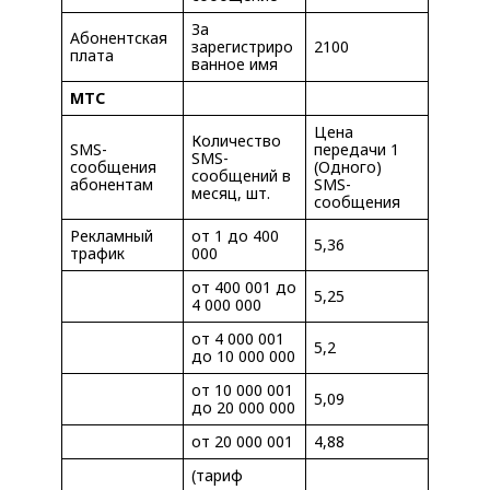
За
Абонентская
зарегистриро
2100
плата
ванное имя
МТС
Цена
Количество
SMS-
передачи 1
SMS-
сообщения
(Одного)
сообщений в
абонентам
SMS-
месяц, шт.
сообщения
Рекламный
от 1 до 400
5,36
трафик
000
от 400 001 до
5,25
4 000 000
от 4 000 001
5,2
до 10 000 000
от 10 000 001
5,09
до 20 000 000
от 20 000 001
4,88
(тариф