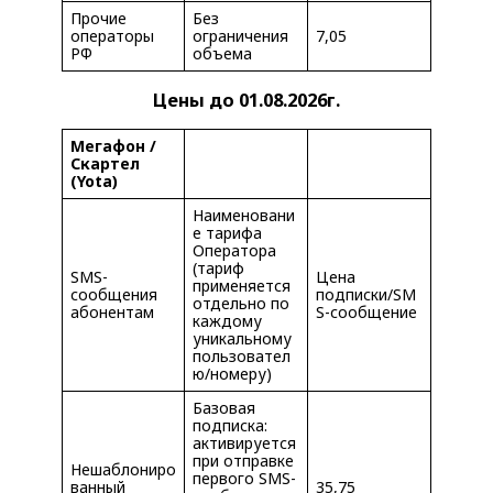
Прочие
Без
операторы
ограничения
7,05
РФ
объема
Цены до 01.08.2026г.
Мегафон /
Скартел
(Yota)
Наименовани
е тарифа
Оператора
(тариф
SMS-
Цена
применяется
сообщения
подписки/SM
отдельно по
абонентам
S-сообщение
каждому
уникальному
пользовател
ю/номеру)
Базовая
подписка:
активируется
при отправке
Нешаблониро
первого SMS-
ванный
35,75