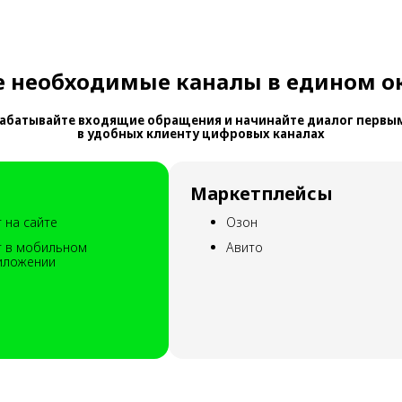
е необходимые каналы в едином о
абатывайте входящие обращения и начинайте диалог первы
в удобных клиенту цифровых каналах
Маркетплейсы
 на сайте
Озон
т в мобильном
Авито
иложении