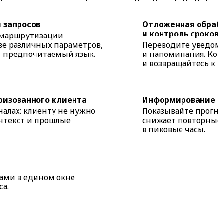
 запросов
Отложенная обра
и контроль сроков
й маршрутизации
ве различных параметров,
Переводите уведом
в, предпочитаемый язык.
и напоминания. К
и возвращайтесь к
ризованного клиента
Информирование 
аналах: клиенту не нужно
Показывайте прогно
онтекст и прошлые
снижает повторные
в пиковые часы.
тами в едином окне
са.