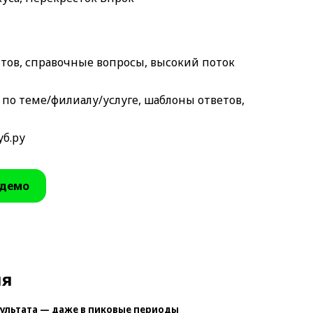
зитов, справочные вопросы, высокий поток
по теме/филиалу/услуге, шаблоны ответов,
уб.ру
 демо
ия
ультата — даже в пиковые периоды