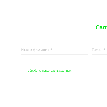
Свя
Все поля обязательны для заполнения.
Нажимая на кнопку «Отправить», вы соглашаетесь на получение 
этого
обработку персональных данных
.