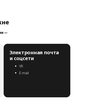
кне
ми —
Электронная почта
и соцсети
VK
E-mail