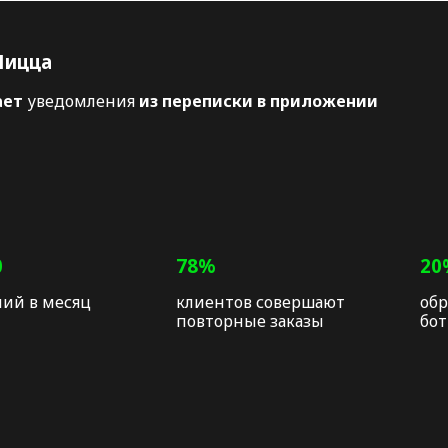
Пицца
ает
уведомления
из переписки в приложении
0
78%
20
ий в месяц
клиентов совершают
обр
повторные заказы
бот