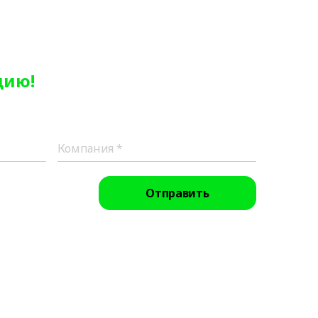
цию!
Отправить
 на необходимую для