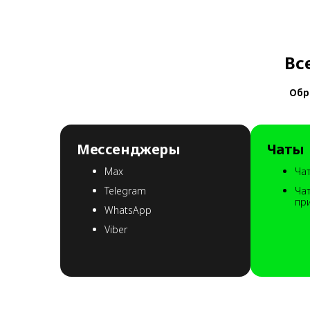
Вс
Обр
Мессенджеры
Чаты
Max
Чат
Telegram
Ча
пр
WhatsApp
Viber