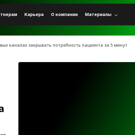
ртнерам
Карьера
О компании
Материалы
овых каналах закрывать потребность пациента за 5 минут
а
ров