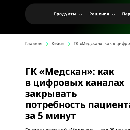
Продукты
Решения
Па
Главная
Кейсы
ГК «Медскан»: как в цифр
ГК «Медскан»: как
в цифровых каналах
закрывать
потребность пациент
за 5 минут
Группа компаний «Медскан» — это 28 цент