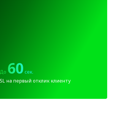
60
До
сек.
SL на первый отклик клиенту